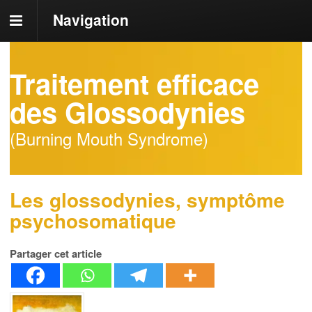
Navigation
Traitement efficace
des Glossodynies
(Burning Mouth Syndrome)
Les glossodynies, symptôme
psychosomatique
Partager cet article