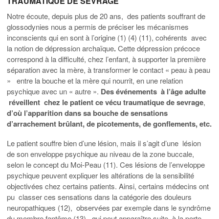
TRAUMATIQUE DE SEVRAGE
Notre écoute, depuis plus de 20 ans, des patients souffrant de
glossodynies nous a permis de préciser les mécanismes
inconscients qui en sont à l’origine (1) (4) (11), cohérents avec
la notion de dépression archaïque
.
Cette dépression précoce
correspond à la difficulté, chez l’enfant, à supporter la première
séparation avec la mère, à transformer le contact « peau à peau
» entre la bouche et la mère qui nourrit, en une relation
psychique avec un « autre ».
Des événements à l’âge adulte
réveillent chez le patient ce vécu traumatique de sevrage
,
d’où l’apparition dans sa bouche de sensations
d’arrachement brûlant, de picotements, de gonflements, etc.
Le patient souffre bien d’une lésion, mais il s’agit d’une lésion
de son enveloppe psychique au niveau de la zone buccale,
selon le concept du Moi-Peau (11). Ces lésions de l’enveloppe
psychique peuvent expliquer les altérations de la sensibilité
objectivées chez certains patients. Ainsi, certains médecins ont
pu classer ces sensations dans la catégorie des douleurs
neuropathiques (12), observées par exemple dans le syndrôme
du membre fantôme (13), qui peut apparaître suite à la perte