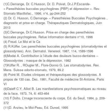
(1)C.Demange, Dr. C.Husson, Dr. D. Poivet, Dr.J.P.Escande-
« Paresthésies buccales psychogènes (PBP) et dépression ». Rev.
Stomato Maxillofac., 1996, n°4, pp-244-252
(2) Dr. C. Husson, C.Demange- « Paresthésies Buccales Psychogènes ,
diagnostic et prise en charge. Thérapeutiques Dermatologiques, Juin
2013
(3)C.Demange, Dr.C.Husson. Prise en charge des paresthésies
buccales psychogènes. Refue Information dentaire n°10, 1996
(4) Freud. Le Moi et le Ca
(5) R.Küffer. Les paresthésies buccales psychogènes (stomatodynies et
glossodynies). Ann. Dermatol. Venereol. 1987, 114, 1589-1596
(6)Modai A. Conttribution à l’étude des douleurs bucco-dentaires –
Glossodynies : masque de la dépression. 1982
(7)Küffer R. , ROugier M., Flore-Donno G. Les stomatodynies. Rev.
Mens. Suisse odonto-stomato, 1979, 89.2
(8) Poiré M. Etudes cliniques et thérapeutiques des glossodynies. A
propos de 130 cas. Dec. 1981, Faculté de médecine St-Antoine, Paris
VI
(9)Daieff C.Y, Alliot B. Les manifestations psychosomatiques au niveau
de la face, 1973, 74, 6: 453-464
(10) F.Dolto. L’image inconsciente du corps, Ed. du Seuil, 1984, p. 209-
372
(11)D. Anzieu, le Moi-Peau, Ed. Dunod, 1995