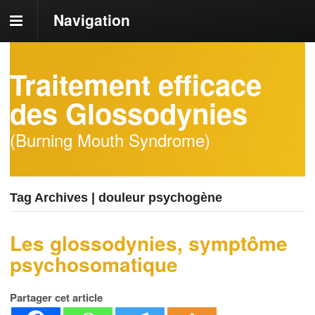
Navigation
Traitement efficace
des Glossodynies
(Burning Mouth Syndrome)
Tag Archives | douleur psychogène
Les glossodynies, symptôme
psychosomatique
Partager cet article